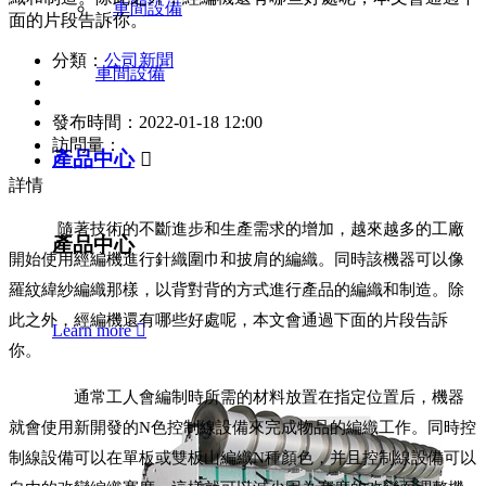
面的片段告訴你。
分類：
公司新聞
車間設備
發布時間：
2022-01-18 12:00
訪問量：
產品中心

詳情
隨著技術的不斷進步和生產需求的增加，越來越多的工廠
產品中心
開始使用經編機進行針織圍巾和披肩的編織。同時該機器可以像
羅紋緯紗編織那樣，以背對背的方式進行產品的編織和制造。除
此之外，經編機還有哪些好處呢，本文會通過下面的片段告訴
Learn more

你。
通常工人會編制時所需的材料放置在指定位置后，機器
就會使用新開發的N色控制線設備來完成物品的編織工作。同時控
制線設備可以在單板或雙板山編織N種顏色，并且控制線設備可以