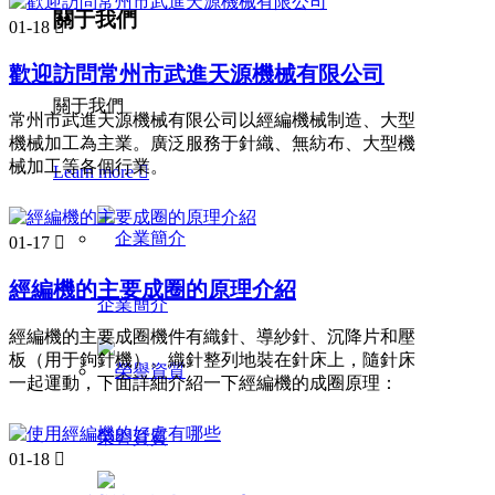
關于我們
01-18

歡迎訪問常州市武進天源機械有限公司
關于我們
常州市武進天源機械有限公司以經編機械制造、大型
機械加工為主業。廣泛服務于針織、無紡布、大型機
械加工等各個行業。
Learn more

01-17

經編機的主要成圈的原理介紹
企業簡介
經編機的主要成圈機件有織針、導紗針、沉降片和壓
板（用于鉤針機）。織針整列地裝在針床上，隨針床
一起運動，下面詳細介紹一下經編機的成圈原理：
榮譽資質
01-18
