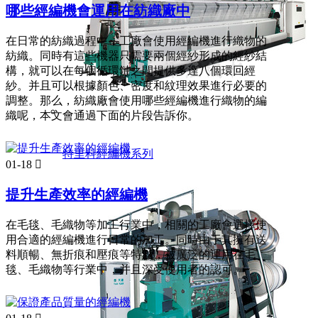
哪些經編機會運用在紡織廠中
在日常的紡織過程中，工廠會使用經編機進行織物的
紡織。同時有這些機器只需要兩個經紗形成的經紗結
構，就可以在每個循環鏈之間提供多達八個環回經
紗。并且可以根據顏色、密度和紋理效果進行必要的
調整。那么，紡織廠會使用哪些經編機進行織物的編
織呢，本文會通過下面的片段告訴你。
特里科經編機系列
01-18

提升生產效率的經編機
在毛毯、毛織物等加工行業中，相關的工廠會選擇使
用合適的經編機進行日常的加工。同時由于其擁有送
料順暢、無折痕和壓痕等特點，被廣泛的運用在毛
毯、毛織物等行業中，并且深受使用者的認可。