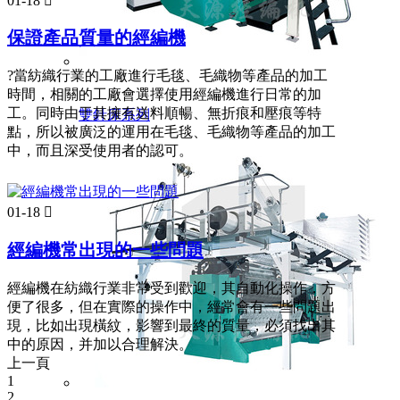
01-18

保證產品質量的經編機
?當紡織行業的工廠進行毛毯、毛織物等產品的加工
時間，相關的工廠會選擇使用經編機進行日常的加
工。同時由于其擁有送料順暢、無折痕和壓痕等特
雙針床系列
點，所以被廣泛的運用在毛毯、毛織物等產品的加工
中，而且深受使用者的認可。
01-18

經編機常出現的一些問題
經編機在紡織行業非常受到歡迎，其自動化操作，方
便了很多，但在實際的操作中，經常會有一些問題出
現，比如出現橫紋，影響到最終的質量，必須找出其
中的原因，并加以合理解決。
上一頁
1
2