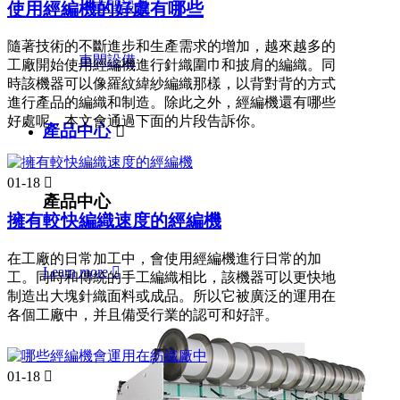
使用經編機的好處有哪些
隨著技術的不斷進步和生產需求的增加，越來越多的
車間設備
工廠開始使用經編機進行針織圍巾和披肩的編織。同
時該機器可以像羅紋緯紗編織那樣，以背對背的方式
進行產品的編織和制造。除此之外，經編機還有哪些
好處呢，本文會通過下面的片段告訴你。
產品中心

01-18

產品中心
擁有較快編織速度的經編機
在工廠的日常加工中，會使用經編機進行日常的加
Learn more

工。同時和傳統的手工編織相比，該機器可以更快地
制造出大塊針織面料或成品。所以它被廣泛的運用在
各個工廠中，并且備受行業的認可和好評。
01-18
