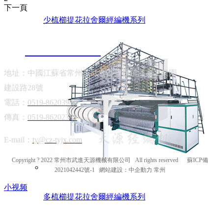
下一頁
少梳櫛提花拉舍爾經編機系列
聯系我們
13906122202
地址：中國江蘇省常州市武進區雪堰鎮潘家工業園
建設路28號
電話：
0519-86203988
傳真：
0519-86202388
E-mail：
ty@cz-tyjx.com
Copyright ? 2022 常州市武進天源機械有限公司 All rights reserved
蘇ICP備
2021042442號-1
網站建設：
中企動力
常州
小视频
多梳櫛提花拉舍爾經編機系列