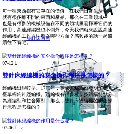
每一種東西都有它存在的價值，在我們日常生活中，
就有很多離不開的東西和產品。那么在工業領域中，
也是有很多的機械設備在不同的領域里發揮著它們的
作用，高速經編機也不例外，今天我們就來說說高速
經編機的工作原理都在哪些方面？感興趣的話一起繼
雙針床系列
續往下看吧。
07-12

雙針床經編機的安全操作程序是怎樣的？
經編機出現較早。1775年，英國人J.Crane發明了第一
臺單桿鉤針經編機。經編機有很多種，按結構特點分
為經編型和拉舍爾型。那么，雙針床經編機的安全操
作流程是怎樣的？
07-06
