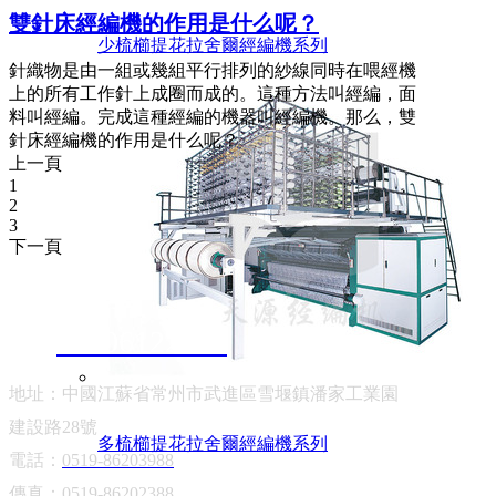
雙針床經編機的作用是什么呢？
少梳櫛提花拉舍爾經編機系列
針織物是由一組或幾組平行排列的紗線同時在喂經機
上的所有工作針上成圈而成的。這種方法叫經編，面
料叫經編。完成這種經編的機器叫經編機。那么，雙
針床經編機的作用是什么呢？
上一頁
1
2
3
下一頁
聯系我們
13906122202
地址：中國江蘇省常州市武進區雪堰鎮潘家工業園
建設路28號
多梳櫛提花拉舍爾經編機系列
電話：
0519-86203988
傳真：
0519-86202388