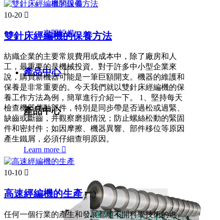
10-20

車間設備
雙針床經編機的保養方法
紡織企業的主要常規費用或成本中，除了廠房和人
工，最重要的是機械投資。對于許多中小型企業來
產品中心

說，購買新機器可能是一筆巨額開支。機器的維護和
保養是非常重要的。今天我們就以雙針床經編機的保
養工作方法為例，簡單進行介紹一下。 1、堅持每天
檢查機器傳動部件，特別是同步帶是否過松或過緊、
產品中心
缺齒或斷齒，并觀察磨損情況；防止螺絲松動的緊固
件和密封件；如因摩擦、機器異響、部件移位等原因
產生鐵屑，必須仔細查明原因。
Learn more

10-10

高速經編機的生產
任何一個行業的產生和發展都離不開科學技術的進