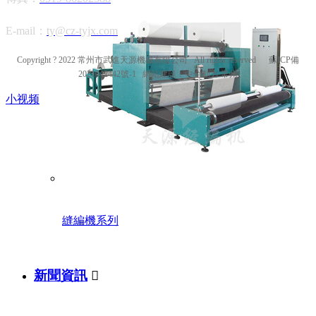
E-mail：
ty@cz-tyjx.com
Copyright ? 2022 常州市武進天源機械有限公司 All rights reserved
蘇ICP備
2021042442號-1
網站建設：
中企動力
常州
小视频
縫編機系列
新聞資訊
