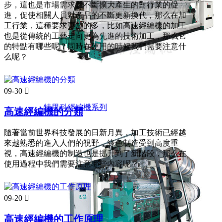
步，這也是市場需求量不斷擴大產生的對行業的促
進，促使相關人員對產品的不斷更新換代，那么在加
工行業，這種要求更加的多，比如高速經編機的加工
也是從傳統的工藝走向更為先進的技術加工，那么它
的特點有哪些呢？同時在使用的時候我們需要注意什
么呢？
09-30

特里科經編機系列
高速經編機的分類
隨著當前世界科技發展的日新月異，加工技術已經越
來越熟悉的進入人們的視野，綠色制造受到高度重
視，高速經編機的制造也是提升到了新階段，那么在
使用過程中我們需要注意哪些內容呢？
09-20

高速經編機的工作原理