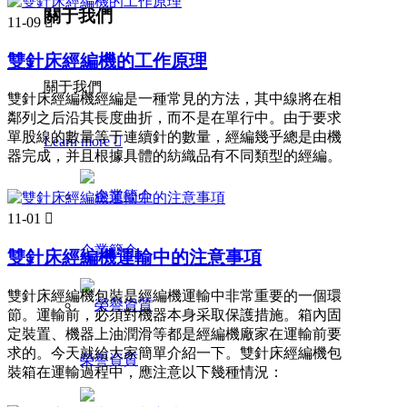
關于我們
11-09

雙針床經編機的工作原理
關于我們
雙針床經編機經編是一種常見的方法，其中線將在相
鄰列之后沿其長度曲折，而不是在單行中。由于要求
單股線的數量等于連續針的數量，經編幾乎總是由機
Learn more

器完成，并且根據具體的紡織品有不同類型的經編。
11-01

企業簡介
雙針床經編機運輸中的注意事項
雙針床經編機包裝是經編機運輸中非常重要的一個環
節。運輸前，必須對機器本身采取保護措施。箱內固
定裝置、機器上油潤滑等都是經編機廠家在運輸前要
求的。今天就給大家簡單介紹一下。雙針床經編機包
榮譽資質
裝箱在運輸過程中，應注意以下幾種情況：