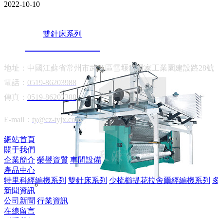
2022-10-10
聯系我們
雙針床系列
13906122202
地址：中國江蘇省常州市武進區雪堰鎮潘家工業園建設路28號
電話：
0519-86203988
傳真：
0519-86202388
E-mail：
ty@cz-tyjx.com
網站首頁
關于我們
企業簡介
榮譽資質
車間設備
產品中心
特里科經編機系列
雙針床系列
少梳櫛提花拉舍爾經編機系列
新聞資訊
公司新聞
行業資訊
在線留言