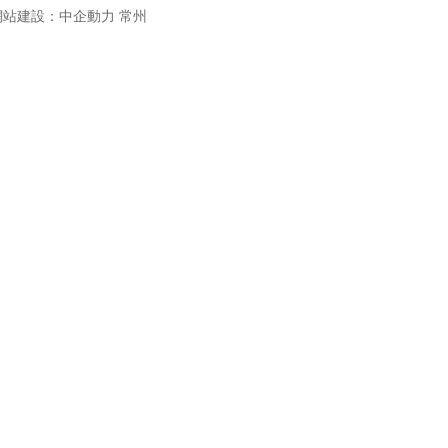
站建設：
中企動力
常州