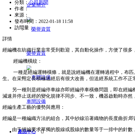
分類：
公司新聞
企業簡介
作者：
來源：
發布時間：
2022-01-18 11:58
訪問量：
詳情
經編機在紡織行業非常受到歡迎，其自動化操作，方便了很多
榮譽資質
經編機橫紋：
一種是經編運轉橫條，就是說經編機在運轉過程中，布匹上
生。在采用定長積極送經后有很大改善，但送經系統工作不正
另一種則是經編停車線亦即經編停車橫條問題，即在經編機
減速并停止送經的變化規律不同步、不一致，機器啟動時亦然
車間設備
經編生產工藝的優勢與應用：
經編是一種編織方法的組合，其中紗線沿著織物的長度曲折;
由于經編要求單獨的股線或股線的數量等于一排中的針數，

產品中心