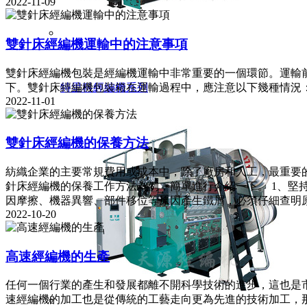
2022-11-09
雙針床經編機運輸中的注意事項
雙針床經編機包裝是經編機運輸中非常重要的一個環節。運輸
下。雙針床經編機包裝箱在運輸過程中，應注意以下幾種情況
特里科經編機系列
2022-11-01
雙針床經編機的保養方法
紡織企業的主要常規費用或成本中，除了廠房和人工，最重要
針床經編機的保養工作方法為例，簡單進行介紹一下。 1、
因摩擦、機器異響、部件移位等原因產生鐵屑，必須仔細查明
2022-10-20
高速經編機的生產
任何一個行業的產生和發展都離不開科學技術的進步，這也是
速經編機的加工也是從傳統的工藝走向更為先進的技術加工，