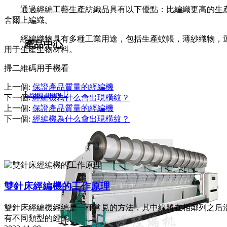
通過經編工藝生產紡織品具有以下優點：比編織更高的生產
舍爾上編織。
經編織物具有多種工業用途，包括生產蚊帳，薄紗織物，運
產品中心
用于生產生物材料。
掃二維碼用手機看
上一個
:
保證產品質量的經編機
Learn more

下一個
:
經編機為什么會出現橫紋？
上一個
:
保證產品質量的經編機
下一個
:
經編機為什么會出現橫紋？
雙針床經編機的工作原理
雙針床經編機經編是一種常見的方法，其中線將在相鄰列之后
有不同類型的經編。