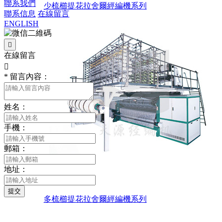
聯系我們
少梳櫛提花拉舍爾經編機系列
聯系信息
在線留言
ENGLISH

在線留言

*
留言內容：
姓名：
手機：
郵箱：
地址：
提交
多梳櫛提花拉舍爾經編機系列