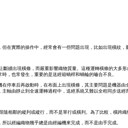
，但在實際的操作中，經常會有一些問題出現，比如出現橫紋，
斷續出現橫條，而嚴重影響織物質量。這種運轉橫條的大多形
常時，也常發生，重要的是送經箱蝸桿和蝸輪的嚙合不良。
在停車后再啟動時，在布面上出現橫條，其主要問題是機器由全
，主軸由靜止到全速運轉過程中，送經系統又難以全程同步送經
即跟隨相鄰的縱列或縱行，而不是單行或橫列。為了比較，橫跨織
所以經編織物幾乎總是由經編機來完成，而不是由手完成。