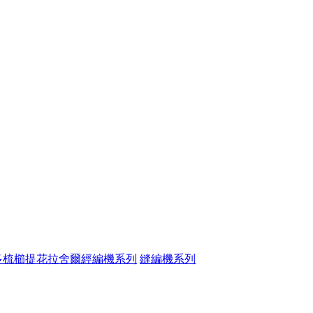
多梳櫛提花拉舍爾經編機系列
縫編機系列