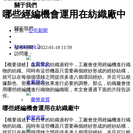
關于我們
哪些經編機會運用在紡織廠中
關于我們
分類：
公司新聞
Learn more

發布時間：
2022-01-18 11:59
訪問量：
【概要描述】
在日常的紡織過程中，工廠會使用經編機進行織
物的紡織。同時有這些機器只需要兩個經紗形成的經紗結構，
就可以在每個循環鏈之間提供多達八個環回經紗。并且可以根
企業簡介
據顏色、密度和紋理效果進行必要的調整。那么，紡織廠會使
用哪些經編機進行織物的編織呢，本文會通過下面的片段告訴
你。
哪些經編機會運用在紡織廠中
榮譽資質
【概要描述】
在日常的紡織過程中，工廠會使用經編機進行織
物的紡織。同時有這些機器只需要兩個經紗形成的經紗結構，
就可以在每個循環鏈之間提供多達八個環回經紗。并且可以根