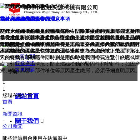
雙針床經編機的工作原理
雙針床經編機運輸中的注意事項
雙針床經編機的保養方法
高速經編機的生產
雙針床經編機經編是一種常見的方法，其中線將在相鄰列之后沿
雙針床經編機包裝是經編機運輸中非常重要的一個環節。運輸
紡織企業的主要常規費用或成本中，除了廠房和人工，最重要的
任何一個行業的產生和發展都離不開科學技術的進步，這也是市
其長度曲折，而不是在單行中。由于要求單股線的數量等于連續
前，必須對機器本身采取保護措施。箱內固定裝置、機器上油潤
是機械投資。對于許多中小型企業來說，購買新機器可能是一筆
場需求量不斷擴大產生的對行業的促進，促使相關人員對產品的
針的數量，經編幾乎總是由機器完成，并且根據具體的紡織品有
滑等都是經編機廠家在運輸前要求的。今天就給大家簡單介紹一
巨額開支。機器的維護和保養是非常重要的。今天我們就以雙針
不斷更新換代，那么在加工行業，這種要求更加的多，比如高速
不同類型的經編。
下。雙針床經編機包裝箱在運輸過程中，應注意以下幾種情況：
床經編機的保養工作方法為例，簡單進行介紹一下。 1、堅持每
經編機的加工也是從傳統的工藝走向更為先進的技術加工，那么
公司新聞
天檢查機器傳動部件，特別是同步帶是否過松或過緊、缺齒或斷
它的特點有哪些呢？同時在使用的時候我們需要注意什么呢？
行業資訊
齒，并觀察磨損情況；防止螺絲松動的緊固件和密封件；如因摩
常見問題
擦、機器異響、部件移位等原因產生鐵屑，必須仔細查明原因。


您現在的位置：
網站首頁
首頁
-
新聞資訊
關于我們

-
公司新聞
-
哪些經編機會運用在紡織廠中