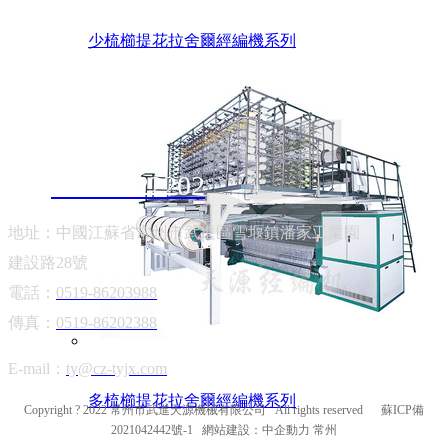
少梳櫛提花拉舍爾經編機系列
聯系我們
13906122202
地址：中國江蘇省常州市武進區雪堰鎮潘家工業園
建設路28號
電話：
0519-86203988
傳真：
0519-86202388
E-mail：
ty@cz-tyjx.com
多梳櫛提花拉舍爾經編機系列
Copyright ? 2022 常州市武進天源機械有限公司 All rights reserved
蘇ICP備
2021042442號-1
網站建設：
中企動力
常州