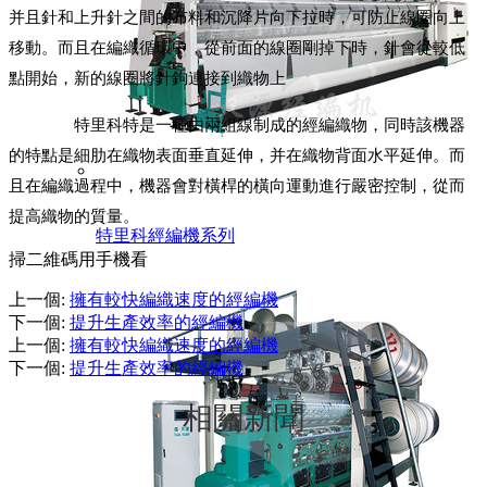
并且針和上升針之間的布料和沉降片向下拉時，可防止線圈向上
移動。而且在編織循環中，從前面的線圈剛掉下時，針會從較低
點開始，新的線圈將針鉤連接到織物上
特里科特是一種由兩組線制成的經編織物，同時該機器
的特點是細肋在織物表面垂直延伸，并在織物背面水平延伸。而
且在編織過程中，機器會對橫桿的橫向運動進行嚴密控制，從而
提高織物的質量。
特里科經編機系列
掃二維碼用手機看
上一個
:
擁有較快編織速度的經編機
下一個
:
提升生產效率的經編機
上一個
:
擁有較快編織速度的經編機
下一個
:
提升生產效率的經編機
相關新聞