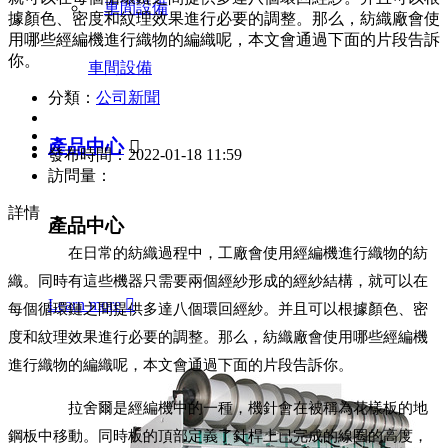
據顏色、密度和紋理效果進行必要的調整。那么，紡織廠會使
用哪些經編機進行織物的編織呢，本文會通過下面的片段告訴
你。
車間設備
分類：
公司新聞
產品中心

發布時間：
2022-01-18 11:59
訪問量：
詳情
產品中心
在日常的紡織過程中，工廠會使用經編機進行織物的紡
織。同時有這些機器只需要兩個經紗形成的經紗結構，就可以在
Learn more

每個循環鏈之間提供多達八個環回經紗。并且可以根據顏色、密
度和紋理效果進行必要的調整。那么，紡織廠會使用哪些經編機
進行織物的編織呢，本文會通過下面的片段告訴你。
拉舍爾是經編機中的一種，機針會在被稱為花樣板的地
鋼板中移動。同時板的頂部定義了針桿上已完成的線圈的高度，