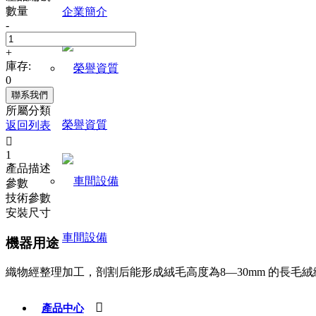
數量
企業簡介
-
+
庫存:
0
聯系我們
所屬分類
榮譽資質
返回列表

1
產品描述
參數
技術參數
安裝尺寸
車間設備
機器用途
織物經整理加工，剖割后能形成絨毛高度為8—30mm 的長

產品中心