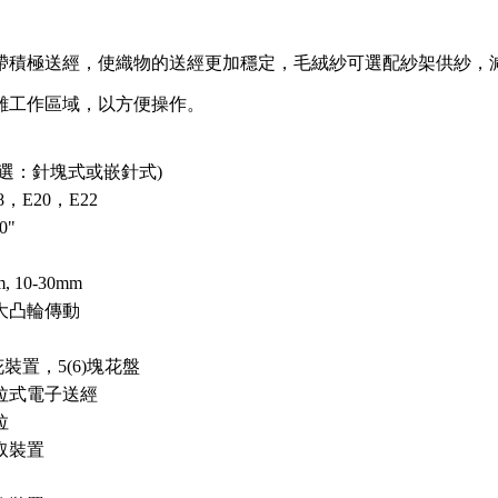
帶積極送經，使織物的送經更加穩定，毛絨紗可選配紗架供紗，
離工作區域，以方便操作。
可選：針塊式或嵌針式)
18，E20，E22
0"
m, 10-30mm
大凸輪傳動
裝置，5(6)塊花盤
拉式電子送經
拉
取裝置