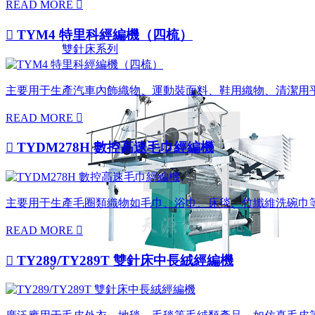
READ MORE


TYM4 特里科經編機（四梳）
雙針床系列
主要用于生產汽車內飾織物、運動裝面料、鞋用織物、清潔用
READ MORE


TYDM278H 數控高速毛巾經編機
主要用于生產毛圈類織物如毛巾、浴巾、床毯、竹纖維洗碗巾
READ MORE


TY289/TY289T 雙針床中長絨經編機