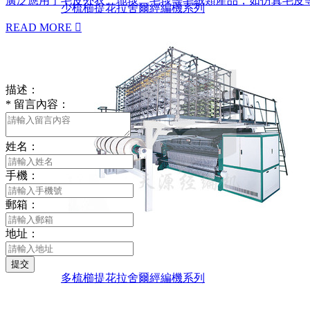
廣泛應用于毛皮外衣、地毯、毛毯等毛絨類產品，如仿真毛皮
少梳櫛提花拉舍爾經編機系列
READ MORE

描述：
*
留言內容：
姓名：
手機：
郵箱：
地址：
提交
多梳櫛提花拉舍爾經編機系列
聯系我們