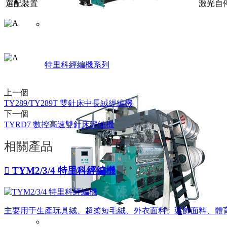
選配裝置
激光自
特里科經編機系列
上一個
TY289/TY289T 雙針床中長絨經編機
下一個
TYRD7 數控高速雙針床經編機
相關產品

TYM2/3/4 特里科經編機
主要用于生產玩具絨、超柔短毛絨、外衣面料、裝飾面料、體