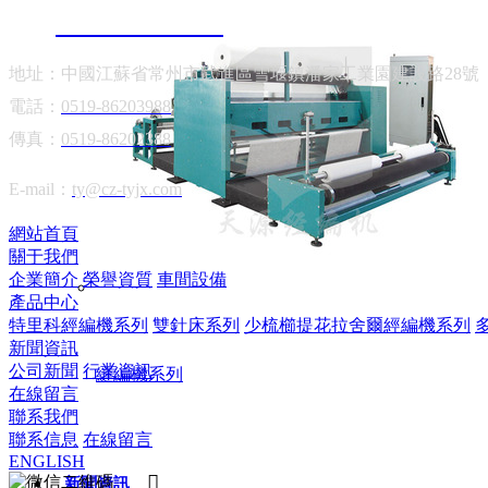
13906122202
地址：中國江蘇省常州市武進區雪堰鎮潘家工業園建設路28號
電話：
0519-86203988
傳真：
0519-86202388
E-mail：
ty@cz-tyjx.com
網站首頁
關于我們
企業簡介
榮譽資質
車間設備
產品中心
特里科經編機系列
雙針床系列
少梳櫛提花拉舍爾經編機系列
新聞資訊
公司新聞
行業資訊
縫編機系列
在線留言
聯系我們
聯系信息
在線留言
ENGLISH

新聞資訊