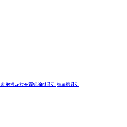
多梳櫛提花拉舍爾經編機系列
縫編機系列