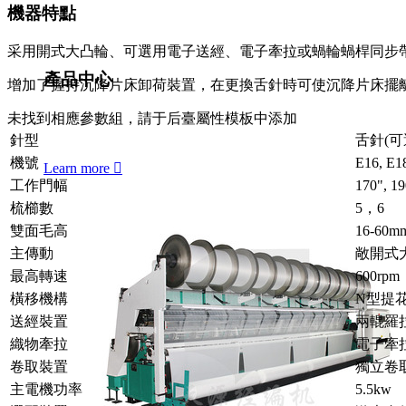
機器特點
采用開式大凸輪、可選用電子送經、電子牽拉或蝸輪蝸桿同步
產品中心
增加了握持沉降片床卸荷裝置，在更換舌針時可使沉降片床擺
未找到相應參數組，請于后臺屬性模板中添加
針型
舌針(
機號
E16, E
Learn more

工作門幅
170", 19
梳櫛數
5，6
雙面毛高
16-60m
主傳動
敞開式
最高轉速
600rpm
橫移機構
N型提花
送經裝置
兩輥羅
織物牽拉
電子牽
卷取裝置
獨立卷
主電機功率
5.5kw