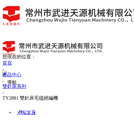
您現在的位置：
首頁
-
產品中心
-
雙針床系列
-
TY2881 雙針床毛毯經編機
Categroies
網站首頁
產品系列