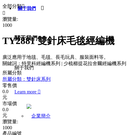
全部分類


關于我們

瀏覽量:
1000
關于我們
TY2881 雙針床毛毯經編機
廣泛應用于地毯、毛毯、長毛玩具、服裝面料等。
關鍵詞：特里科經編機系列 | 少梳櫛提花拉舍爾經編機系列
關于我們
所屬分類
所屬分類：雙針床系列
零售價
0.0
Learn more

元
市場價
0.0
元
瀏覽量:
1000
產品編號