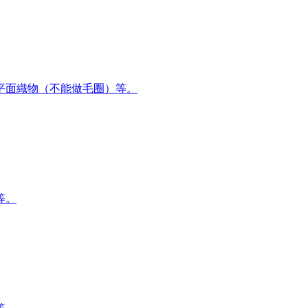
平面織物（不能做毛圈）等。
等。