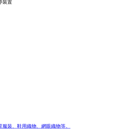
停裝置
育服裝、鞋用織物、網眼織物等。