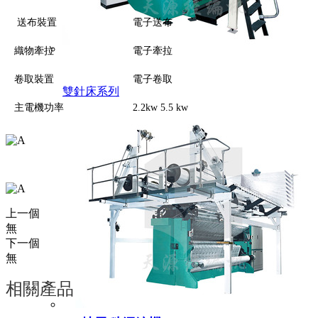
送布裝置
電子送布
織物牽拉
電子牽拉
卷取裝置
電子卷取
雙針床系列
主電機功率
2.2kw 5.5 kw
上一個
無
下一個
無
相關產品