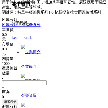
用于無紡布的縫制加工，增加其牢度和韌性。廣泛應用于醫療
關于我們
衛生、服裝里料等領域。
關鍵詞：特里科經編機系列 | 少梳櫛提花拉舍爾經編機系列
所屬分類
關于我們
所屬分類：縫編機系列
零售價
0.0
Learn more

元
市場價
0.0
元
瀏覽量:
1000
企業簡介
產品編號
數量
-
+
庫存:
榮譽資質
0
聯系我們
所屬分類