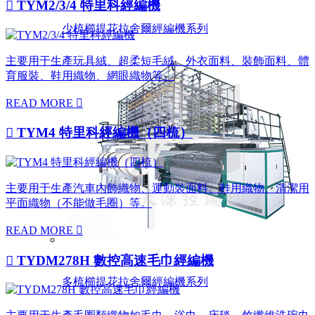

TYM2/3/4 特里科經編機
少梳櫛提花拉舍爾經編機系列
主要用于生產玩具絨、超柔短毛絨、外衣面料、裝飾面料、體
育服裝、鞋用織物、網眼織物等。
READ MORE


TYM4 特里科經編機（四梳）
主要用于生產汽車內飾織物、運動裝面料、鞋用織物、清潔用
平面織物（不能做毛圈）等。
READ MORE


TYDM278H 數控高速毛巾經編機
多梳櫛提花拉舍爾經編機系列