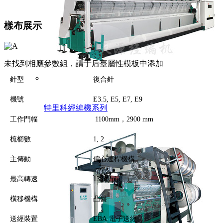
樣布展示
未找到相應參數組，請于后臺屬性模板中添加
針型
復合針
機號
E3.5, E5, E7, E9
特里科經編機系列
工作門幅
1100mm，2900 mm
梳櫛數
1, 2
主傳動
偏心連桿機構
最高轉速
1300 rpm
橫移機構
凸盤
送經裝置
EBA 電子送經