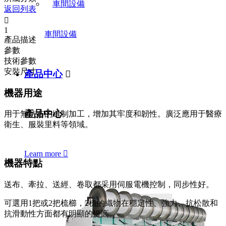
返回列表

1
車間設備
產品描述
參數
技術參數
安裝尺寸
產品中心

機器用途
產品中心
用于無紡布的縫制加工，增加其牢度和韌性。廣泛應用于醫療
衛生、服裝里料等領域。
Learn more

機器特點
送布、牽拉、送經、卷取都采用伺服電機控制，同步性好。
可選用1把或2把梳櫛，2梳的織物在穩定性、強力、抗松散和
抗滑動性方面都有明顯的提高。