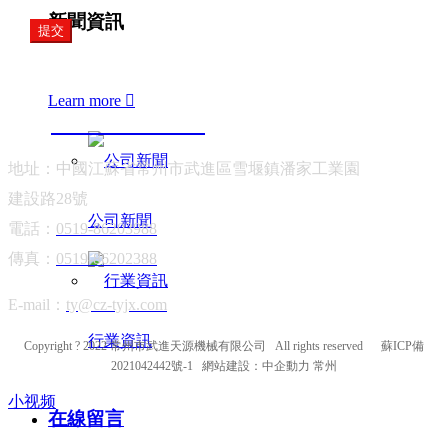
新聞資訊
提交
聯系我們
Learn more

13906122202
地址：中國江蘇省常州市武進區雪堰鎮潘家工業園
建設路28號
公司新聞
電話：
0519-86203988
傳真：
0519-86202388
E-mail：
ty@cz-tyjx.com
行業資訊
Copyright ? 2022 常州市武進天源機械有限公司 All rights reserved
蘇ICP備
2021042442號-1
網站建設：
中企動力
常州
小视频
在線留言