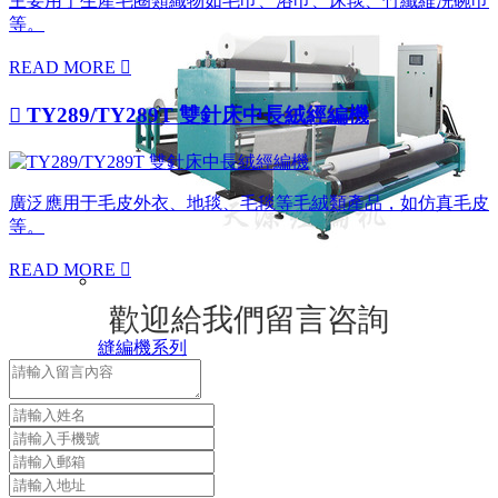
主要用于生產毛圈類織物如毛巾、浴巾、床毯、竹纖維洗碗巾
等。
READ MORE


TY289/TY289T 雙針床中長絨經編機
廣泛應用于毛皮外衣、地毯、毛毯等毛絨類產品，如仿真毛皮
等。
READ MORE

歡迎給我們留言咨詢
縫編機系列
新聞資訊
