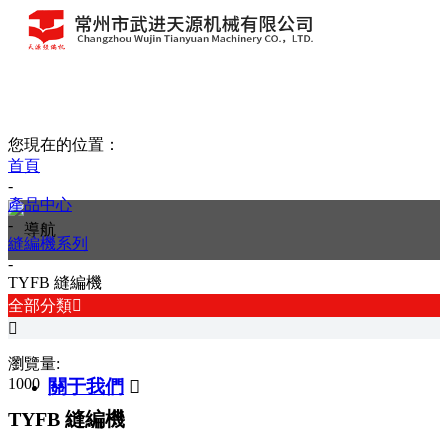
您現在的位置：
首頁
-
產品中心
-
縫編機系列
-
TYFB 縫編機
全部分類

網站首頁

瀏覽量:
1000
關于我們

TYFB 縫編機